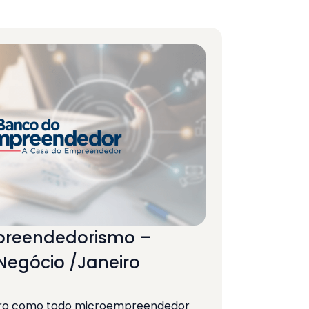
preendedorismo –
Negócio /Janeiro
eiro como todo microempreendedor