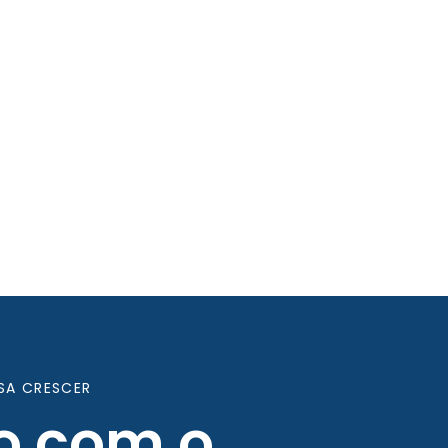
SA CRESCER
o com o