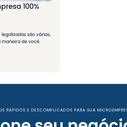
presa 100%
egalizadas são várias,
a maneira de você
OS RÁPIDOS E DESCOMPLICADOS PARA SUA MICROEMPRE
ione seu negóci