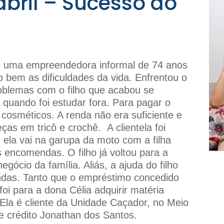
bril – Sucesso do
é uma empreendedora informal de 74 anos
bem as dificuldades da vida. Enfrentou o
oblemas com o filho que acabou se
quando foi estudar fora. Para pagar o
a cosméticos. A renda não era suficiente e
ças em tricô e crochê. A clientela foi
ela vai na garupa da moto com a filha
s encomendas. O filho já voltou para a
gócio da família. Aliás, a ajuda do filho
endas. Tanto que o empréstimo concedido
i para a dona Célia adquirir matéria
 Ela é cliente da Unidade Caçador, no Meio
e crédito Jonathan dos Santos.