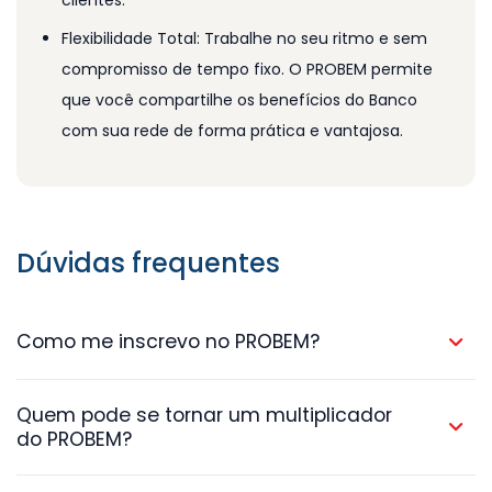
clientes.
Flexibilidade Total: Trabalhe no seu ritmo e sem
compromisso de tempo fixo. O PROBEM permite
que você compartilhe os benefícios do Banco
com sua rede de forma prática e vantajosa.
Dúvidas frequentes
Como me inscrevo no PROBEM?
Quem pode se tornar um multiplicador
Para se inscrever no PROBEM, basta enviar a palavra "oi"
do PROBEM?
para o número (48) 33480300 no WhatsApp e preencher o
formulário número 6, que está disponível na plataforma
ZapCredi.