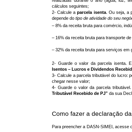
realizadas durante o ano (água, luz, te
cálculos seguintes;
2- Calcule a 
parcela isenta
. Ou seja, a 
depende do
 tipo de atividade do seu negó
– 8% da receita bruta para comércio, indú
– 
16% da receita bruta para transporte d
– 32% da receita bruta para serviços em 
2- Guarde o valor da parcela isenta. 
Isentos – Lucros e Dividendos Recebid
3- Calcule a parcela tributável do lucro: 
chegar nesse valor;
4- Guarde o valor da parcela tributáve
Tributável Recebido de PJ”
 da sua Dec
Como fazer a declaração d
Para preencher a DASN-SIMEI, acesse o