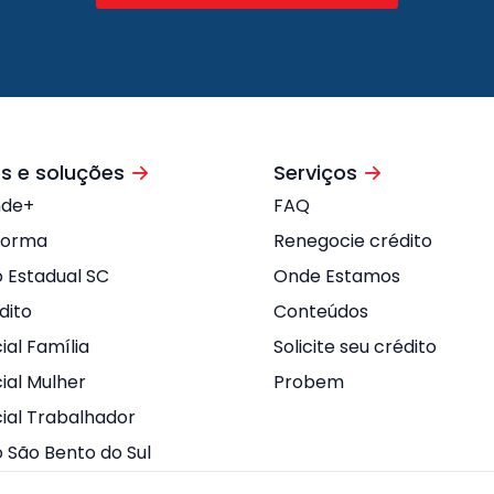
s e soluções
Serviços
nde+
FAQ
forma
Renegocie crédito
o Estadual SC
Onde Estamos
dito
Conteúdos
ial Família
Solicite seu crédito
ial Mulher
Probem
cial Trabalhador
o São Bento do Sul