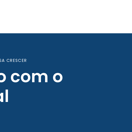
SA CRESCER
o com o
l