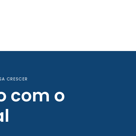
SA CRESCER
o com o
l