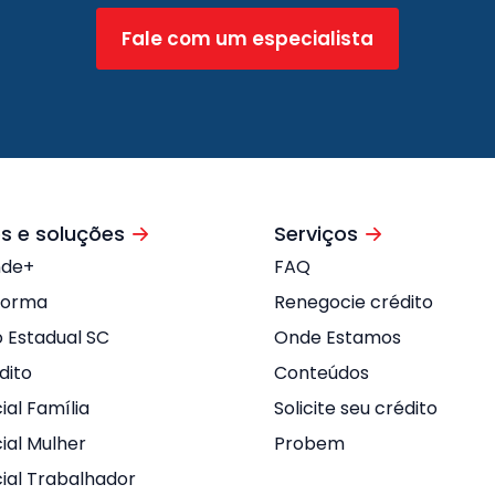
Fale com um especialista
s e soluções
Serviços
nde+
FAQ
forma
Renegocie crédito
o Estadual SC
Onde Estamos
dito
Conteúdos
ial Família
Solicite seu crédito
ial Mulher
Probem
cial Trabalhador