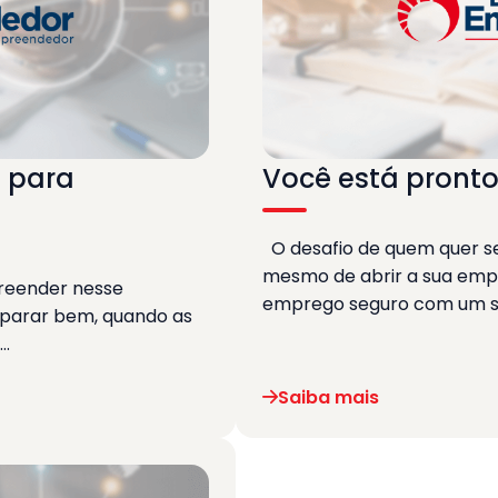
s para
Você está pront
O desafio de quem quer 
mesmo de abrir a sua empre
reender nesse
emprego seguro com um sa
eparar bem, quando as
e…
Saiba mais