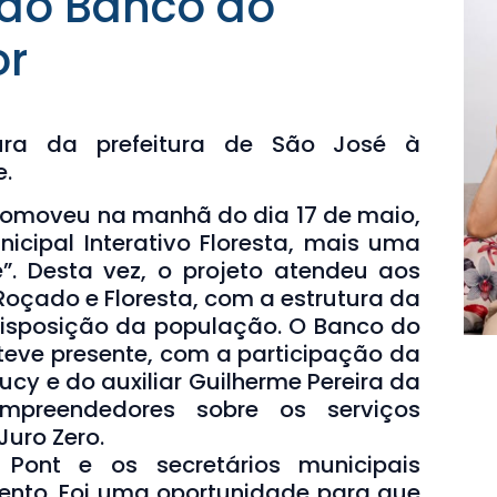
 do Banco do
or
tura da prefeitura de São José à
e.
promoveu na manhã do dia 17 de maio,
icipal Interativo Floresta, mais uma
”. Desta vez, o projeto atendeu aos
Roçado e Floresta, com a estrutura da
disposição da população. O Banco do
ve presente, com a participação da
ucy e do auxiliar Guilherme Pereira da
 empreendedores sobre os serviços
Juro Zero.
 Pont e os secretários municipais
ento. Foi uma oportunidade para que