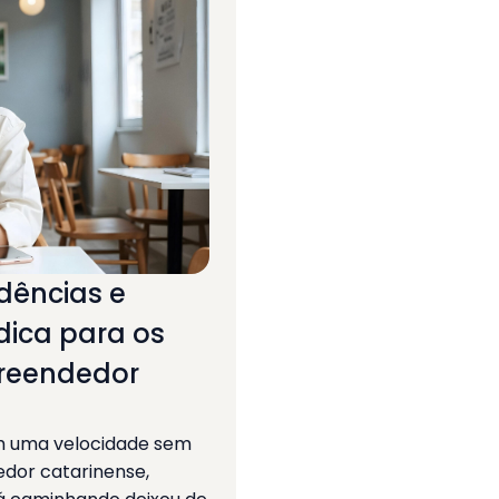
dências e
dica para os
preendedor
m uma velocidade sem
edor catarinense,