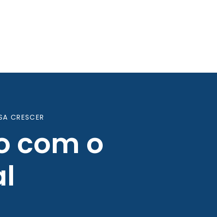
SA CRESCER
o com o
l