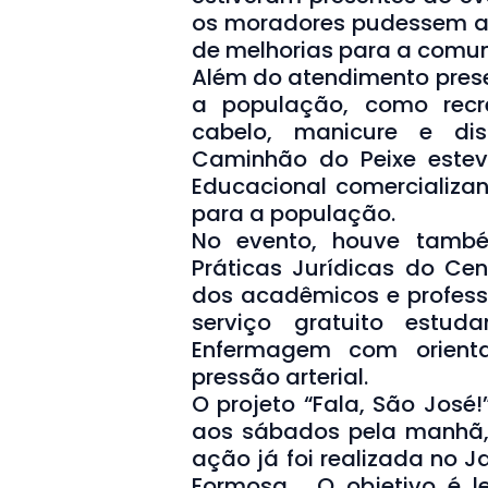
os moradores pudessem ap
de melhorias para a comu
Além do atendimento prese
a população, como recr
cabelo, manicure e dis
Caminhão do Peixe estev
Educacional comercializa
para a população.
No evento, houve també
Práticas Jurídicas do Cen
dos acadêmicos e professo
serviço gratuito estu
Enfermagem com orient
pressão arterial.
O projeto “Fala, São José
aos sábados pela manhã, 
ação já foi realizada no Ja
Formosa. O objetivo é l