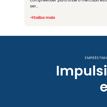
compreender para onde o mercado está
ser…
Saiba mais
EMPRÉSTIM
Impuls