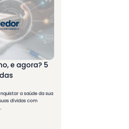
o, e agora? 5
idas
nquistar a saúde da sua
 suas dívidas com
…