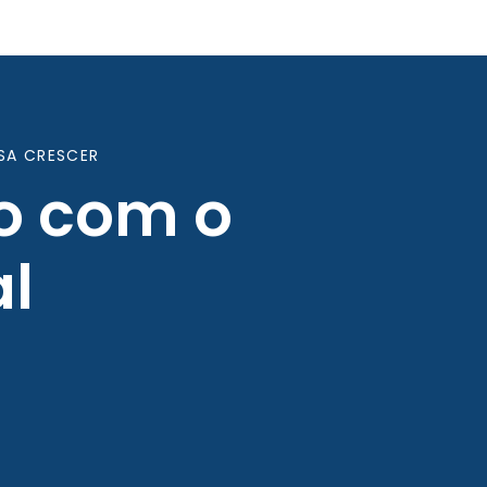
SA CRESCER
o com o
l