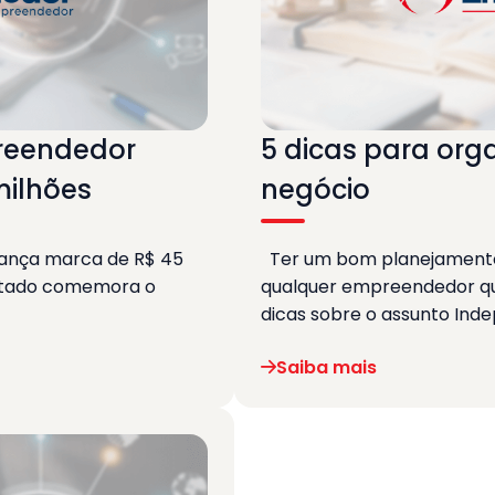
preendedor
5 dicas para orga
milhões
negócio
cança marca de R$ 45
Ter um bom planejamento 
stado comemora o
qualquer empreendedor que
dicas sobre o assunto In
Saiba mais