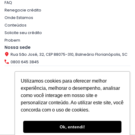
FAQ
Renegocie crédito
Onde Estamos
Conteúdos
Solicite seu crédito
Probem
Nossa sede
Rua São José, 32, CEP 88075-310, Balneário Florianópolis, SC
0800 645 3845
Utilizamos cookies para oferecer melhor
experiência, melhorar o desempenho, analisar
Copyright © 2025, Banco do Empreendedor.
como você interage em nosso site e
Nos acompanhe nas redes
personalizar conteúdo. Ao utilizar este site, você
concorda com o uso de cookies.
Baixe nosso app
Ok, entendi!