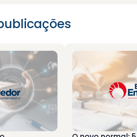
publicações
do
O novo normal: 