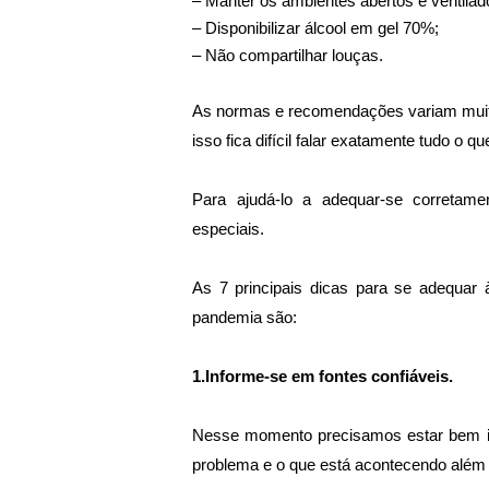
– Manter os ambientes abertos e ventilad
– Disponibilizar álcool em gel 70%;
– Não compartilhar louças.
As normas e recomendações variam muito d
isso fica difícil falar exatamente tudo o q
Para ajudá-lo a adequar-se corretam
especiais. 
As 7 principais dicas para se adequar
pandemia são: 
1.Informe-se em fontes confiáveis.
Nesse momento precisamos estar bem in
problema e o que está acontecendo além