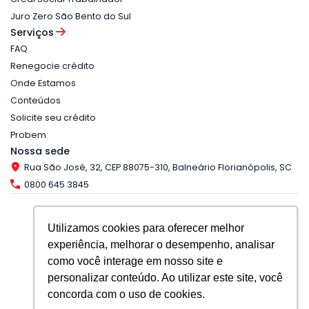
Juro Zero São Bento do Sul
Serviços
FAQ
Renegocie crédito
Onde Estamos
Conteúdos
Solicite seu crédito
Probem
Nossa sede
Rua São José, 32, CEP 88075-310, Balneário Florianópolis, SC
0800 645 3845
Utilizamos cookies para oferecer melhor
experiência, melhorar o desempenho, analisar
Copyright © 2025, Banco do Empreendedor.
como você interage em nosso site e
Nos acompanhe nas redes
personalizar conteúdo. Ao utilizar este site, você
concorda com o uso de cookies.
Baixe nosso app